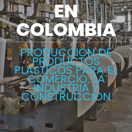
EN
COLOMBIA
PRODUCCION DE
PRODUCTOS
PLASTICOS PARA EL
COMERCIO, LA
INDUSTRIA Y
CONSTRUCCION